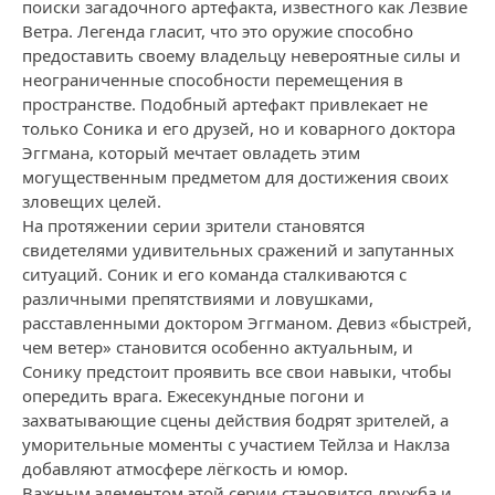
поиски загадочного артефакта, известного как Лезвие
Ветра. Легенда гласит, что это оружие способно
предоставить своему владельцу невероятные силы и
неограниченные способности перемещения в
пространстве. Подобный артефакт привлекает не
только Соника и его друзей, но и коварного доктора
Эггмана, который мечтает овладеть этим
могущественным предметом для достижения своих
зловещих целей.
На протяжении серии зрители становятся
свидетелями удивительных сражений и запутанных
ситуаций. Соник и его команда сталкиваются с
различными препятствиями и ловушками,
расставленными доктором Эггманом. Девиз «быстрей,
чем ветер» становится особенно актуальным, и
Сонику предстоит проявить все свои навыки, чтобы
опередить врага. Ежесекундные погони и
захватывающие сцены действия бодрят зрителей, а
уморительные моменты с участием Тейлза и Наклза
добавляют атмосфере лёгкость и юмор.
Важным элементом этой серии становится дружба и