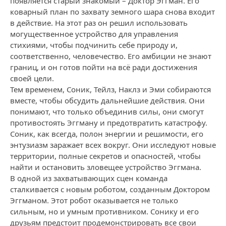
появляется старый знакомый – Доктор Эггман. Его
коварный план по захвату земного шара снова входит
в действие. На этот раз он решил использовать
могущественное устройство для управления
стихиями, чтобы подчинить себе природу и,
соответственно, человечество. Его амбиции не знают
границ, и он готов пойти на всё ради достижения
своей цели.
Тем временем, Соник, Тейлз, Наклз и Эми собираются
вместе, чтобы обсудить дальнейшие действия. Они
понимают, что только объединив силы, они смогут
противостоять Эггману и предотвратить катастрофу.
Соник, как всегда, полон энергии и решимости, его
энтузиазм заражает всех вокруг. Они исследуют новые
территории, полные секретов и опасностей, чтобы
найти и остановить зловещее устройство Эггмана.
В одной из захватывающих сцен команда
сталкивается с новым роботом, созданным Доктором
Эггманом. Этот робот оказывается не только
сильным, но и умным противником. Сонику и его
друзьям предстоит продемонстрировать все свои