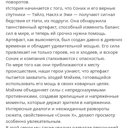
поворотов.
История начинается с того, что Соник и его верные
спутники — Тэйлз, Наклз и Эми — получают сигнал
бедствия от Нати, их подруги. Она обнаружила
таинственный артефакт, способный изменить баланс
сил в мире, и теперь ей срочно нужна помощь.
Артефакт, как выясняется, был создан давно в древних
временах и обладает удивительной мощью. Его сила
привлекает не только героев, но и злодеев, и вскоре
Соник и компания сталкиваются с опасностью.
По мере того как они приближаются к месту
происшествия, наши герои узнают, что артефакт
пытается захватить злодей Мэйхем, готовящийся
использовать его мощь в своих коварных целях.
Мэйхем объединяет силы с непредсказуемыми
противниками, создавая зрелищные и напряжённые
моменты, которые держат зрителя в напряжении.
Интересные диалоги и неожиданные развороты
сюжета, свойственные «Соник X», делают просмотр
особенно увлекательным.
В этой серии мы также увидим развитие персонажей.