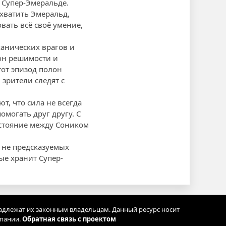
 Супер-Эмеральде.
хватить Эмеральд,
вать всё своё умение,
анических врагов и
лон решимости и
тот эпизод полон
зрители следят с
т, что сила не всегда
омогать друг другу. С
стояние между Соником
 не предсказуемых
ые хранит Супер-
адлежат их законным владельцам. Данный ресурс носит
мпании.
Обратная связь с проектом