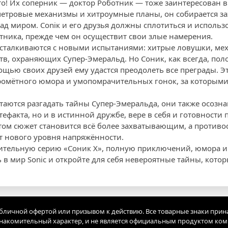
то! Их соперник — доктор Роботник — тоже заинтересован в
етровые механизмы и хитроумные планы, он собирается за
ад миром. Сoniк и его друзья должны сплотиться и использо
тника, прежде чем он осуществит свои злые намерения.
сталкиваются с новыми испытаниями: хитрые ловушки, мех
тв, охраняющих Супер-Эмеральд. Но Соник, как всегда, по
ощью своих друзей ему удастся преодолеть все преграды. Э
омётного юмора и умопомрачительных гонок, за которыми 
аются разгадать тайны Супер-Эмеральда, они также осознаю
ефакта, но и в истинной дружбе, вере в себя и готовности п
ом сюжет становится всё более захватывающим, а противо
т нового уровня напряжённости.
вительную серию «Соник X», полную приключений, юмора и
 в мир Sonic и откройте для себя невероятные тайны, котор
убличной офертой или призывом к действию. Все товарные знаки прин
акомительный характер, и не является официальным продуктом ко