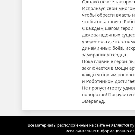
Однако не всё так прос
Используя свои многом
чтобы обрести власть н
чтобы остановить Робо
С каждым шагом герои 
даже загадочных сущес
уверенности, что с пом
динамичных боёв, искр
замиранием сердца.
Пока главные герои пыт
заключается в мощи арт
каждым новым поворот
и Роботником достигае
Не пропустите эту уди
поворотов! Погрузитесь
Эмеральд.
Все материалы расположенные на сайте не являются п
исключительно информационно-озн