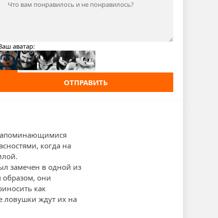
Ваш аватар:
ОТПРАВИТЬ
и запоминающимися
асностями, когда на
илой.
ыл замечен в одной из
 образом, они
риносить как
е ловушки ждут их на