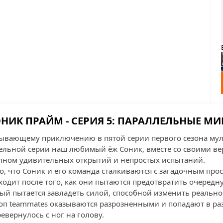
НИК ПРАЙМ - СЕРИЯ 5: ПАРАЛЛЕЛЬНЫЕ М
тывающему приключению в пятой серии первого сезона мул
тельной серии наш любимый ёж Соник, вместе со своими в
олном удивительных открытий и непростых испытаний.
го, что Соник и его команда сталкиваются с загадочным пр
ходит после того, как они пытаются предотвратить очеред
ый пытается завладеть силой, способной изменить реальнос
соп teammates оказываются разрозненными и попадают в р
ревернулось с ног на голову.