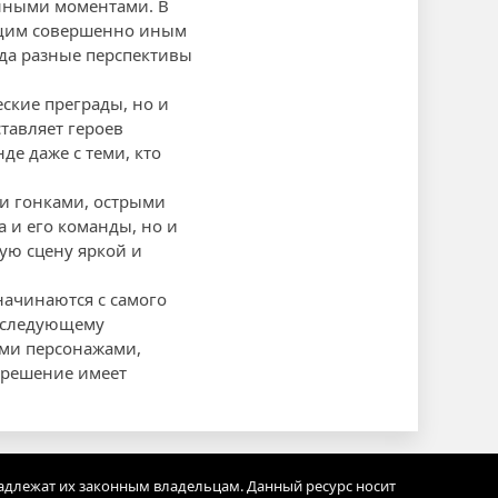
нными моментами. В
ающим совершенно иным
гда разные перспективы
еские преграды, но и
тавляет героев
де даже с теми, кто
и гонками, острыми
 и его команды, но и
ую сцену яркой и
начинаются с самого
к следующему
ми персонажами,
е решение имеет
адлежат их законным владельцам. Данный ресурс носит