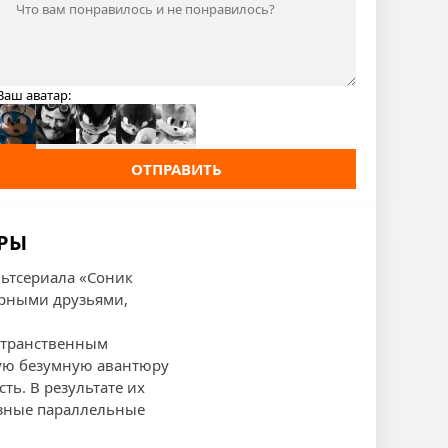
Ваш аватар:
ОТПРАВИТЬ
ИРЫ
ьтсериала «Соник
ерными друзьями,
остранственным
ную безумную авантюру
ть. В результате их
азные параллельные