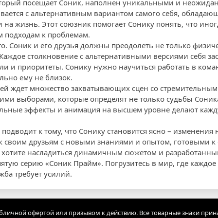
торый посещает Соник, наполнен уникальными и неожида
ивается с альтернативным вариантом самого себя, облад
и на жизнь. Этот союзник помогает Сонику понять, что ино
м подходам к проблемам.
то. Соник и его друзья должны преодолеть не только физич
Каждое столкновение с альтернативными версиями себя зас
ли и приоритеты. Сонику нужно научиться работать в коман
ьно ему не близок.
лей ждет множество захватывающих сцен со стремительным
ими выборами, которые определят не только судьбы Соника
альные эффекты и анимация на высшем уровне делают кажд
подводит к тому, что Сонику становится ясно – изменения 
 к своим друзьям с новыми знаниями и опытом, готовыми 
 хотите насладиться динамичным сюжетом и разработанны
пятую серию «Соник Прайм». Погрузитесь в мир, где каждо
жба требует усилий.
убличной офертой или призывом к действию. Все товарные знаки прин